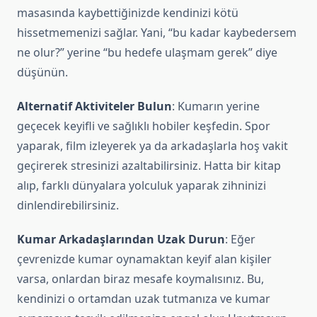
masasında kaybettiğinizde kendinizi kötü
hissetmemenizi sağlar. Yani, “bu kadar kaybedersem
ne olur?” yerine “bu hedefe ulaşmam gerek” diye
düşünün.
Alternatif Aktiviteler Bulun
: Kumarın yerine
geçecek keyifli ve sağlıklı hobiler keşfedin. Spor
yaparak, film izleyerek ya da arkadaşlarla hoş vakit
geçirerek stresinizi azaltabilirsiniz. Hatta bir kitap
alıp, farklı dünyalara yolculuk yaparak zihninizi
dinlendirebilirsiniz.
Kumar Arkadaşlarından Uzak Durun
: Eğer
çevrenizde kumar oynamaktan keyif alan kişiler
varsa, onlardan biraz mesafe koymalısınız. Bu,
kendinizi o ortamdan uzak tutmanıza ve kumar