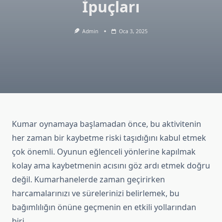
İpuçları
Admin
Oca 3, 2025
Kumar oynamaya başlamadan önce, bu aktivitenin
her zaman bir kaybetme riski taşıdığını kabul etmek
çok önemli. Oyunun eğlenceli yönlerine kapılmak
kolay ama kaybetmenin acısını göz ardı etmek doğru
değil. Kumarhanelerde zaman geçirirken
harcamalarınızı ve sürelerinizi belirlemek, bu
bağımlılığın önüne geçmenin en etkili yollarından
biri.