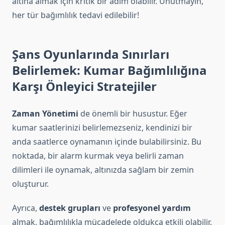
altına almak için kritik bir adım olabilir. Unutmayın,
her tür bağımlılık tedavi edilebilir!
Şans Oyunlarında Sınırları
Belirlemek: Kumar Bağımlılığına
Karşı Önleyici Stratejiler
Zaman Yönetimi
de önemli bir husustur. Eğer
kumar saatlerinizi belirlemezseniz, kendinizi bir
anda saatlerce oynamanın içinde bulabilirsiniz. Bu
noktada, bir alarm kurmak veya belirli zaman
dilimleri ile oynamak, altınızda sağlam bir zemin
oluşturur.
Ayrıca,
destek grupları
ve
profesyonel yardım
almak, bağımlılıkla mücadelede oldukça etkili olabilir.