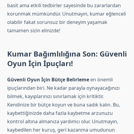
basit ama etkili tedbirler sayesinde bu zararlardan
korunmak mümkündür. Unutmayın, kumar eğlenceli
olabilir fakat sorunsuz bir deneyim yaşamak
tamamen sizin elinizde!
Kumar Bağımlılığına Son: Güvenli
Oyun İçin İpuçları!
Güvenli Oyun İçin Bütçe Belirleme
en önemli
ipuçlarından biri. Ne kadar parayla oynayacağınızı
bilmek, kayıplarınızı sınırlamak için kritiktir.
Kendinize bir bütçe koyun ve buna sadık kalın. Bu,
kaybettiğinizde daha fazla kaybetme arzunuzu
kontrol altına almanıza yardımcı olur. Unutmayın,
kaybedilen her kuruş, geri kazanma umudunun