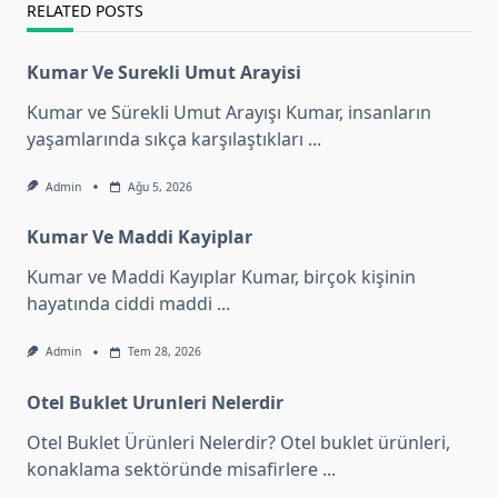
RELATED POSTS
Kumar Ve Surekli Umut Arayisi
Kumar ve Sürekli Umut Arayışı Kumar, insanların
yaşamlarında sıkça karşılaştıkları
...
Admin
Ağu 5, 2026
Kumar Ve Maddi Kayiplar
Kumar ve Maddi Kayıplar Kumar, birçok kişinin
hayatında ciddi maddi
...
Admin
Tem 28, 2026
Otel Buklet Urunleri Nelerdir
Otel Buklet Ürünleri Nelerdir? Otel buklet ürünleri,
konaklama sektöründe misafirlere
...