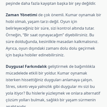
peşinde daha fazla kayıptan başka bir şey değildir.
Zaman Yönetimi
de çok önemli. Kumar oynamak bir
hobi olmalı, yaşam tarzı değil. Oyun için
belirleyeceğiniz bir süre, sizi kontrol altında tutar.
Örneğin, “Bir saat oynayacağım” diyebilirsiniz. Bu
süre dolduğunda, kesinlikle masadan kalkmalısınız.
Ayrıca, oyun dışındaki zamanı dolu dolu geçirmek
için başka hobiler edinebilirsiniz.
Duygusal Farkındalık
geliştirmek de bağımlılıkla
mücadelede etkili bir yoldur. Kumar oynamak
isterken hissettiğiniz duyguları anlamaya çalışın.
Stres, sıkıntı veya yalnızlık gibi duygular mı sizi bu
yola itiyor? Bu hislerle yüzleşmek ve onlara alternatif
çözüm yolları bulmak, sağlıklı bir yaşam sürmenin
anahtarıdır.