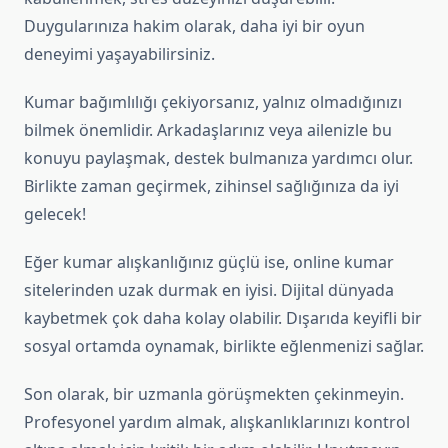
Duygularınıza hakim olarak, daha iyi bir oyun
deneyimi yaşayabilirsiniz.
Kumar bağımlılığı çekiyorsanız, yalnız olmadığınızı
bilmek önemlidir. Arkadaşlarınız veya ailenizle bu
konuyu paylaşmak, destek bulmanıza yardımcı olur.
Birlikte zaman geçirmek, zihinsel sağlığınıza da iyi
gelecek!
Eğer kumar alışkanlığınız güçlü ise, online kumar
sitelerinden uzak durmak en iyisi. Dijital dünyada
kaybetmek çok daha kolay olabilir. Dışarıda keyifli bir
sosyal ortamda oynamak, birlikte eğlenmenizi sağlar.
Son olarak, bir uzmanla görüşmekten çekinmeyin.
Profesyonel yardım almak, alışkanlıklarınızı kontrol