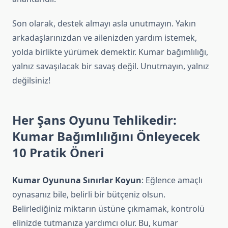
Son olarak, destek almayı asla unutmayın. Yakın
arkadaşlarınızdan ve ailenizden yardım istemek,
yolda birlikte yürümek demektir. Kumar bağımlılığı,
yalnız savaşılacak bir savaş değil. Unutmayın, yalnız
değilsiniz!
Her Şans Oyunu Tehlikedir:
Kumar Bağımlılığını Önleyecek
10 Pratik Öneri
Kumar Oyununa Sınırlar Koyun
: Eğlence amaçlı
oynasanız bile, belirli bir bütçeniz olsun.
Belirlediğiniz miktarın üstüne çıkmamak, kontrolü
elinizde tutmanıza yardımcı olur. Bu, kumar