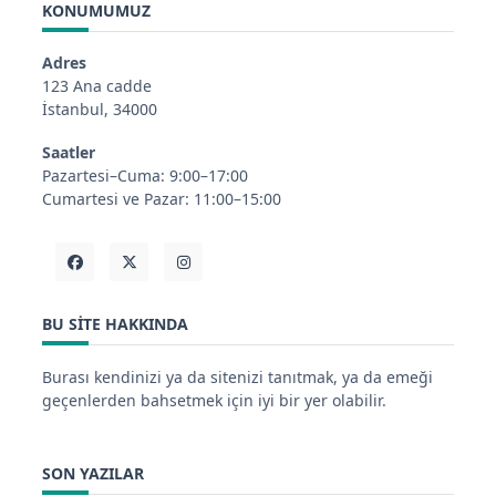
KONUMUMUZ
Adres
123 Ana cadde
İstanbul, 34000
Saatler
Pazartesi–Cuma: 9:00–17:00
Cumartesi ve Pazar: 11:00–15:00
BU SITE HAKKINDA
Burası kendinizi ya da sitenizi tanıtmak, ya da emeği
geçenlerden bahsetmek için iyi bir yer olabilir.
SON YAZILAR