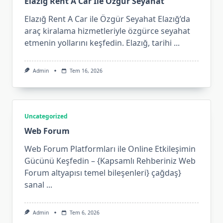
Elazig Rent A Car İle Ozgur Seyahat
Elazığ Rent A Car ile Özgür Seyahat Elazığ’da
araç kiralama hizmetleriyle özgürce seyahat
etmenin yollarını keşfedin. Elazığ, tarihi
...
Admin
Tem 16, 2026
Uncategorized
Web Forum
Web Forum Platformları ile Online Etkileşimin
Gücünü Keşfedin – {Kapsamlı Rehberiniz Web
Forum altyapısı temel bileşenleri} çağdaş}
sanal
...
Admin
Tem 6, 2026