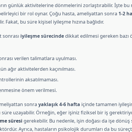
ın günlük aktivitelerine dönmelerini zorlaştırabilir. İşte b
elirleyici bir rol oynar. Çoğu hasta, ameliyattan sonra
1-2 h
ir. Fakat, bu süre kişisel iyileşme hızına bağlıdır.
at sonrası
iyileşme sürecinde
dikkat edilmesi gereken bazı 
onrası verilen talimatlara uyulması.
gün ağır aktivitelerden kaçınılması.
trollerinin aksatılmaması.
enmesine önem verilmesi.
ameliyattan sonra
yaklaşık 4-6 hafta
içinde tamamen iyileşir
üre uzayabilir. Örneğin, eğer işiniz fiziksel bir iş gerektiri
şme süresi
gerekebilir. Bu nedenle, işin doğası da işe dönüş 
aktördür. Ayrıca, hastaların psikolojik durumları da bu süreç