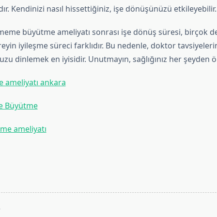
r. Kendinizi nasıl hissettiğiniz, işe dönüşünüzü etkileyebilir.
meme büyütme ameliyatı sonrası işe dönüş süresi, birçok d
ireyin iyileşme süreci farklıdır. Bu nedenle, doktor tavsiyele
zu dinlemek en iyisidir. Unutmayın, sağlığınız her şeyden ö
ameliyatı ankara
e Büyütme
me ameliyatı
T