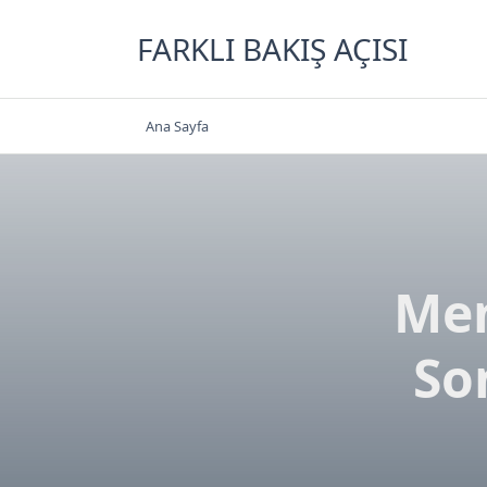
Skip
to
FARKLI BAKIŞ AÇISI
content
Ana Sayfa
Mem
So