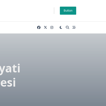
Button
yati
esi