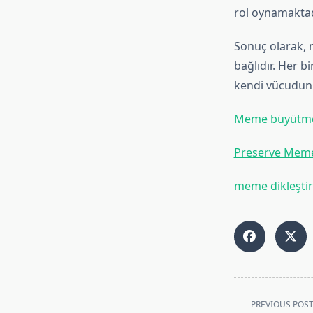
rol oynamaktadı
Sonuç olarak, 
bağlıdır. Her b
kendi vücudunu
Meme büyütme 
Preserve Mem
meme dikleştir
<span
PREVIOUS POS