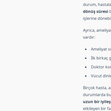
durum, hastalar
dönüş süresi
b
işlerine dönebil
Ayrıca, ameliy
vardır:
Ameliyat s
İlk birkaç 
Doktor kon
Vücut dinl
Birçok hasta, 
durumlarda bu s
uzun bir iyile
etkileyen bir f