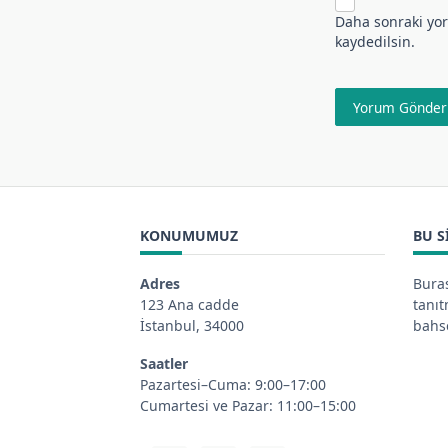
Daha sonraki yor
kaydedilsin.
KONUMUMUZ
BU S
Adres
Buras
123 Ana cadde
tanı
İstanbul, 34000
bahse
Saatler
Pazartesi–Cuma: 9:00–17:00
Cumartesi ve Pazar: 11:00–15:00