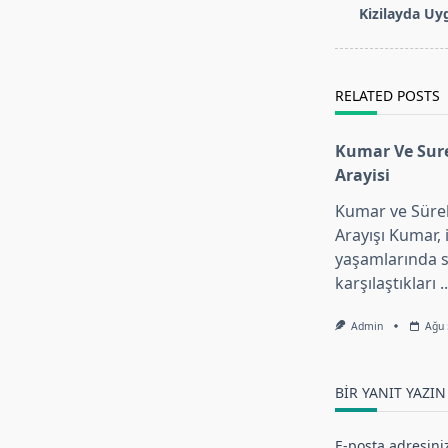
class="nav-
Kizilayda Uyg
subtitle
screen-
reader-
RELATED POSTS
text">Page</s
Kumar Ve Sur
Arayisi
Kumar ve Süre
Arayışı Kumar, 
yaşamlarında s
karşılaştıkları
..
Admin
Ağu 
BIR YANIT YAZIN
E-posta adresini