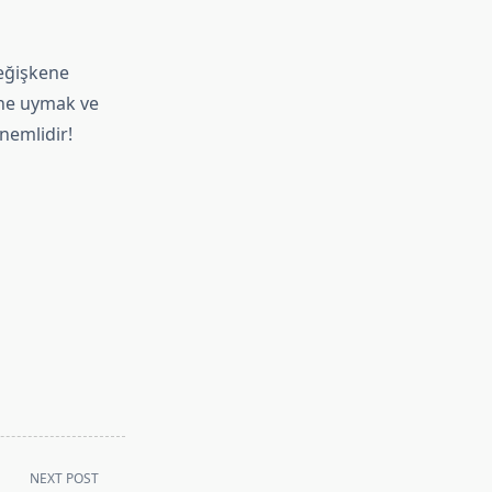
eğişkene
rine uymak ve
nemlidir!
NEXT POST