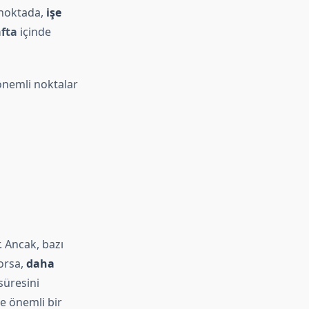
u noktada,
işe
afta
içinde
önemli noktalar
. Ancak, bazı
yorsa,
daha
süresini
te önemli bir