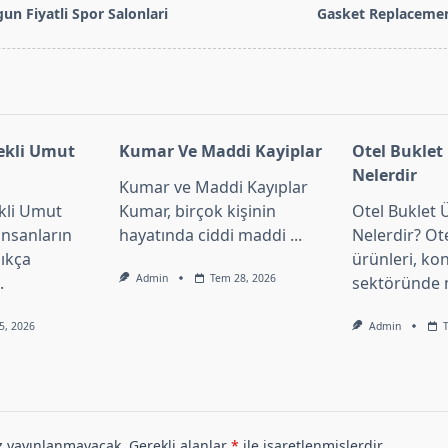
un Fiyatli Spor Salonlari
Gasket Replacemen
pan>
ekli Umut
Kumar Ve Maddi Kayiplar
Otel Buklet
Nelerdir
Kumar ve Maddi Kayıplar
kli Umut
Kumar, birçok kişinin
Otel Buklet 
insanların
hayatında ciddi maddi
...
Nelerdir? Ot
ıkça
ürünleri, k
Admin
Tem 28, 2026
.
sektöründe m
5, 2026
Admin
z yayınlanmayacak.
Gerekli alanlar
*
ile işaretlenmişlerdir