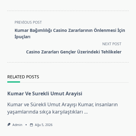
<span
PREVIOUS POST
class="nav-
Kumar Bağımlılığı Casino Zararlarının Önlenmesi İçin
subtitle
İpuçları
screen-
NEXT POST
reader-
Casino Zararları Gençler Üzerindeki Tehlikeler
text">Page</span>
RELATED POSTS
Kumar Ve Surekli Umut Arayisi
Kumar ve Sürekli Umut Arayışı Kumar, insanların
yaşamlarında sıkça karşılaştıkları
...
Admin
Ağu 5, 2026