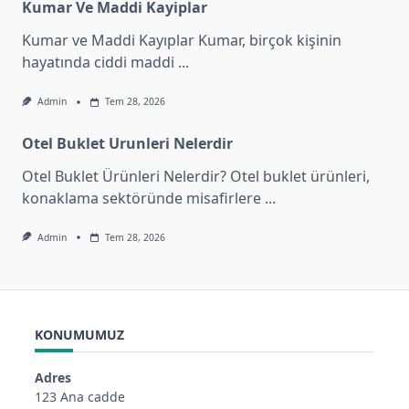
Kumar Ve Maddi Kayiplar
Kumar ve Maddi Kayıplar Kumar, birçok kişinin
hayatında ciddi maddi
...
Admin
Tem 28, 2026
Otel Buklet Urunleri Nelerdir
Otel Buklet Ürünleri Nelerdir? Otel buklet ürünleri,
konaklama sektöründe misafirlere
...
Admin
Tem 28, 2026
KONUMUMUZ
Adres
123 Ana cadde