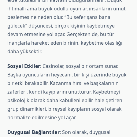
elde tutulabilir bir kavram olduğuna inanır. Düşük
ihtimalli ama büyük ödüllü oyunlar, insanların umut
beslemesine neden olur. “Bu sefer şans bana
gülecek” düşüncesi, birçok kişinin kaybetmeye
devam etmesine yol açar. Gerçekten de, bu tür
inançlarla hareket eden birinin, kaybetme olasılığı
daha yüksektir.
Sosyal Etkiler
: Casinolar, sosyal bir ortam sunar.
Başka oyuncuların heyecanı, bir kişi üzerinde büyük
bir etki bırakabilir. Kazanma hırsı ve başkalarının
zaferleri, kendi kayıplarını unutturur. Kaybetmeyi
psikolojik olarak daha kabullenilebilir hale getiren
grup dinamikleri, bireysel kayıpların sosyal olarak
normalize edilmesine yol açar.
Duygusal Bağlantılar
: Son olarak, duygusal