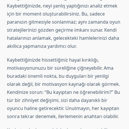
Kaybettiğinizde, neyi yanlış yaptığınızı analiz etmek
için bir moment oluşturabilirsiniz. Bu, sadece
paranızın gitmesiyle sonlanmaz; aynı zamanda oyun
stratejilerinizi gözden geçirme imkanı sunar. Kendi
hatalarınızı anlamak, gelecekteki hamlelerinizi daha
akıllıca yapmanıza yardımcı olur.
Kaybettiğinizde hissettiğiniz hayal kırıklığı,
motivasyonunuzu bir süreliğine çiğneyebilir. Ama
buradaki önemli nokta, bu duyguları bir yenilgi
olarak değil, bir motivasyon kaynağı olarak görmek.
Kendinize sorun: “Bu kayıptan ne öğrenebilirim?” Bu
tür bir zihniyet değişimi, sizi daha dayanıklı bir
oyuncu haline getirecektir. Unutmayın, her kayıptan
sonra tekrar denemek, ilerlemenin anahtarı olabilir.