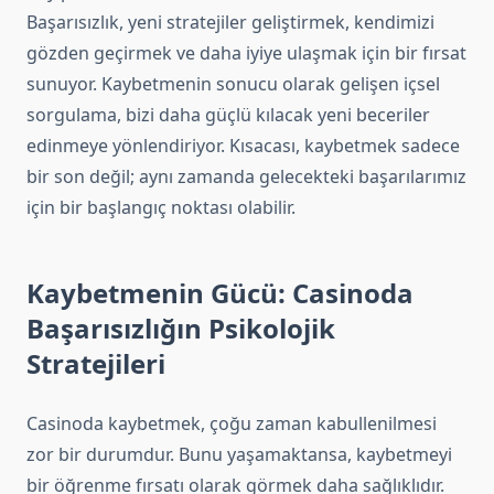
Başarısızlık, yeni stratejiler geliştirmek, kendimizi
gözden geçirmek ve daha iyiye ulaşmak için bir fırsat
sunuyor. Kaybetmenin sonucu olarak gelişen içsel
sorgulama, bizi daha güçlü kılacak yeni beceriler
edinmeye yönlendiriyor. Kısacası, kaybetmek sadece
bir son değil; aynı zamanda gelecekteki başarılarımız
için bir başlangıç noktası olabilir.
Kaybetmenin Gücü: Casinoda
Başarısızlığın Psikolojik
Stratejileri
Casinoda kaybetmek, çoğu zaman kabullenilmesi
zor bir durumdur. Bunu yaşamaktansa, kaybetmeyi
bir öğrenme fırsatı olarak görmek daha sağlıklıdır.