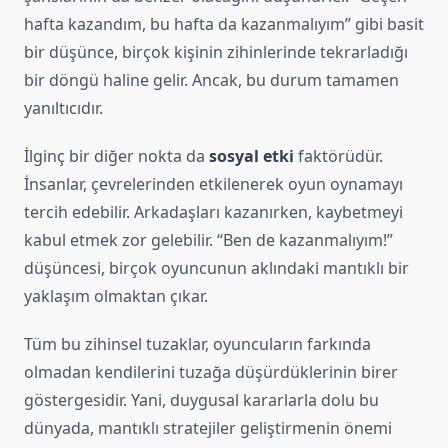
hafta kazandım, bu hafta da kazanmalıyım” gibi basit
bir düşünce, birçok kişinin zihinlerinde tekrarladığı
bir döngü haline gelir. Ancak, bu durum tamamen
yanıltıcıdır.
İlginç bir diğer nokta da
sosyal etki
faktörüdür.
İnsanlar, çevrelerinden etkilenerek oyun oynamayı
tercih edebilir. Arkadaşları kazanırken, kaybetmeyi
kabul etmek zor gelebilir. “Ben de kazanmalıyım!”
düşüncesi, birçok oyuncunun aklındaki mantıklı bir
yaklaşım olmaktan çıkar.
Tüm bu zihinsel tuzaklar, oyuncuların farkında
olmadan kendilerini tuzağa düşürdüklerinin birer
göstergesidir. Yani, duygusal kararlarla dolu bu
dünyada, mantıklı stratejiler geliştirmenin önemi