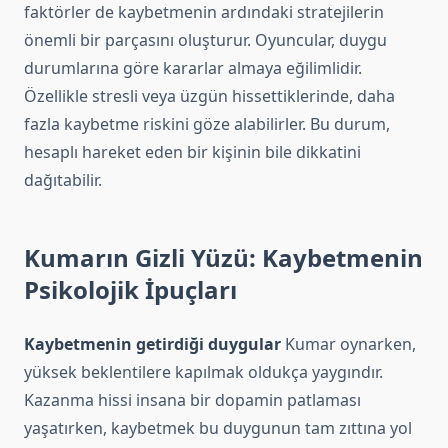
faktörler de kaybetmenin ardındaki stratejilerin
önemli bir parçasını oluşturur. Oyuncular, duygu
durumlarına göre kararlar almaya eğilimlidir.
Özellikle stresli veya üzgün hissettiklerinde, daha
fazla kaybetme riskini göze alabilirler. Bu durum,
hesaplı hareket eden bir kişinin bile dikkatini
dağıtabilir.
Kumarın Gizli Yüzü: Kaybetmenin
Psikolojik İpuçları
Kaybetmenin getirdiği duygular
Kumar oynarken,
yüksek beklentilere kapılmak oldukça yaygındır.
Kazanma hissi insana bir dopamin patlaması
yaşatırken, kaybetmek bu duygunun tam zıttına yol