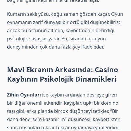
bağımlılığının kapılarını ardına kadar açar.
Kumarın saklı yüzü, çoğu zaman gözden kaçar. Oyun
oynamanın zarif dünyası bir örtü gibi düşünebiliriz;
ancak bu örtünün altında, kaybetmenin getirdiği
psikolojik savaşlar yatar. Bu, sıradan bir oyun
deneyiminden çok daha fazla şey ifade eder.
Mavi Ekranın Arkasında: Casino
Kaybının Psikolojik Dinamikleri
Zihin Oyunları
ise kaybın ardından devreye giren
bir diğer önemli etkendir. Kayıplar, tıpkı bir domino
taşı gibi, arka planda birçok düşünceyi tetikler. “Bir
daha denersem kazanırım” düşüncesi, kaybettikten
sonra insanları tekrar tekrar oynamaya yönlendirir.