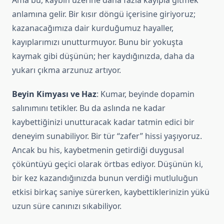
Ama bu, kaybın üzerine daha fazla kayıpla gitmek
anlamına gelir. Bir kısır döngü içerisine giriyoruz;
kazanacağımıza dair kurduğumuz hayaller,
kayıplarımızı unutturmuyor. Bunu bir yokuşta
kaymak gibi düşünün; her kaydığınızda, daha da
yukarı çıkma arzunuz artıyor.
Beyin Kimyası ve Haz
: Kumar, beyinde dopamin
salınımını tetikler. Bu da aslında ne kadar
kaybettiğinizi unutturacak kadar tatmin edici bir
deneyim sunabiliyor. Bir tür “zafer” hissi yaşıyoruz.
Ancak bu his, kaybetmenin getirdiği duygusal
çöküntüyü geçici olarak örtbas ediyor. Düşünün ki,
bir kez kazandığınızda bunun verdiği mutluluğun
etkisi birkaç saniye sürerken, kaybettiklerinizin yükü
uzun süre canınızı sıkabiliyor.