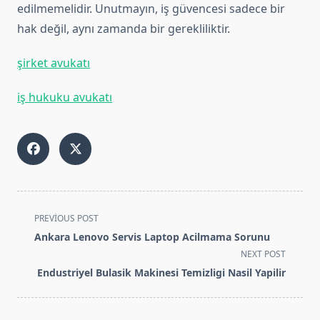
edilmemelidir. Unutmayın, iş güvencesi sadece bir
hak değil, aynı zamanda bir gerekliliktir.
şirket avukatı
iş hukuku avukatı
<span
PREVIOUS POST
class="nav-
Ankara Lenovo Servis Laptop Acilmama Sorunu
subtitle
NEXT POST
screen-
Endustriyel Bulasik Makinesi Temizligi Nasil Yapilir
reader-
text">Page</span>