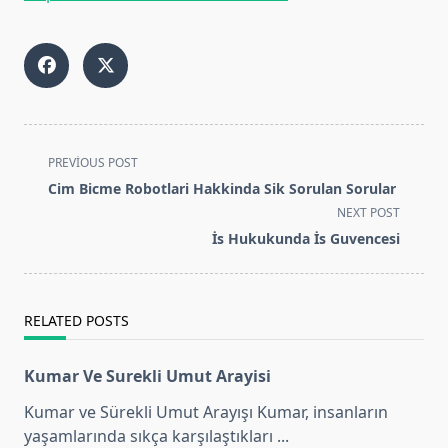
<span
PREVIOUS POST
class="nav-
Cim Bicme Robotlari Hakkinda Sik Sorulan Sorular
subtitle
NEXT POST
screen-
İs Hukukunda İs Guvencesi
reader-
text">Page</span>
RELATED POSTS
Kumar Ve Surekli Umut Arayisi
Kumar ve Sürekli Umut Arayışı Kumar, insanların
yaşamlarında sıkça karşılaştıkları
...