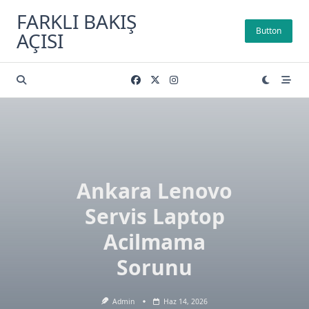
Skip
FARKLI BAKIŞ
to
Button
AÇISI
content
Ankara Lenovo
Servis Laptop
Acilmama
Sorunu
Admin
Haz 14, 2026