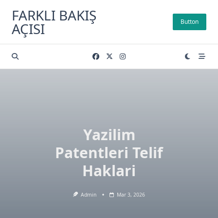
Skip
FARKLI BAKIŞ
to
Button
AÇISI
content
Yazilim
Patentleri Telif
Haklari
Admin
Mar 3, 2026