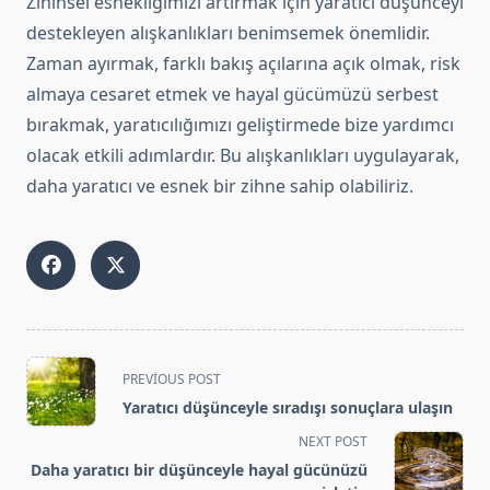
Zihinsel esnekliğimizi artırmak için yaratıcı düşünceyi
destekleyen alışkanlıkları benimsemek önemlidir.
Zaman ayırmak, farklı bakış açılarına açık olmak, risk
almaya cesaret etmek ve hayal gücümüzü serbest
bırakmak, yaratıcılığımızı geliştirmede bize yardımcı
olacak etkili adımlardır. Bu alışkanlıkları uygulayarak,
daha yaratıcı ve esnek bir zihne sahip olabiliriz.
<span
PREVIOUS POST
class="nav-
Yaratıcı düşünceyle sıradışı sonuçlara ulaşın
subtitle
NEXT POST
screen-
Daha yaratıcı bir düşünceyle hayal gücünüzü
reader-