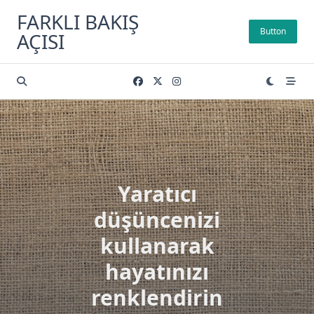
Skip
FARKLI BAKIŞ
to
Button
AÇISI
content
Yaratıcı
düşüncenizi
kullanarak
hayatınızı
renklendirin