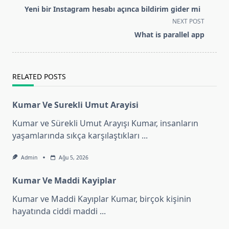
class="nav-
Yeni bir Instagram hesabı açınca bildirim gider mi
subtitle
NEXT POST
screen-
What is parallel app
reader-
text">Page</span>
RELATED POSTS
Kumar Ve Surekli Umut Arayisi
Kumar ve Sürekli Umut Arayışı Kumar, insanların
yaşamlarında sıkça karşılaştıkları
...
Admin
Ağu 5, 2026
Kumar Ve Maddi Kayiplar
Kumar ve Maddi Kayıplar Kumar, birçok kişinin
hayatında ciddi maddi
...