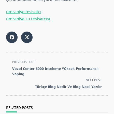
ümraniye tesisatçı
ümraniye su tesisatçısı
<span
PREVIOUS POST
class="nav-
Vozol Center 6000 İnceleme Yüksek Performanslı
subtitle
Vaping
screen-
NEXT POST
reader-
Türkçe Blog Nedir Ve Blog Nasıl Yazılır
text">Page</span>
RELATED POSTS