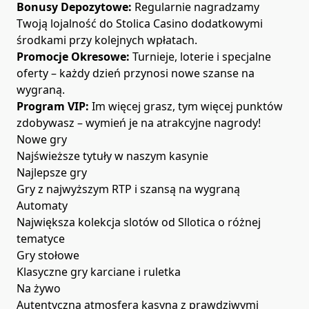
Bonusy Depozytowe:
Regularnie nagradzamy
Twoją lojalność do Stolica Casino dodatkowymi
środkami przy kolejnych wpłatach.
Promocje Okresowe:
Turnieje, loterie i specjalne
oferty – każdy dzień przynosi nowe szanse na
wygraną.
Program VIP:
Im więcej grasz, tym więcej punktów
zdobywasz – wymień je na atrakcyjne nagrody!
Nowe gry
Najświeższe tytuły w naszym kasynie
Najlepsze gry
Gry z najwyższym RTP i szansą na wygraną
Automaty
Największa kolekcja slotów od Sllotica o różnej
tematyce
Gry stołowe
Klasyczne gry karciane i ruletka
Na żywo
Autentyczna atmosfera kasyna z prawdziwymi