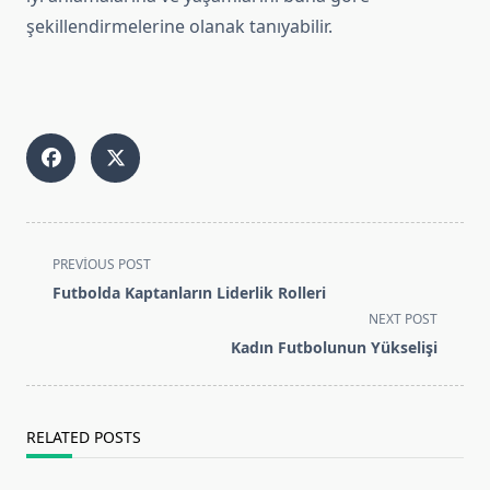
şekillendirmelerine olanak tanıyabilir.
<span
PREVIOUS POST
class="nav-
Futbolda Kaptanların Liderlik Rolleri
subtitle
NEXT POST
screen-
Kadın Futbolunun Yükselişi
reader-
text">Page</span>
RELATED POSTS