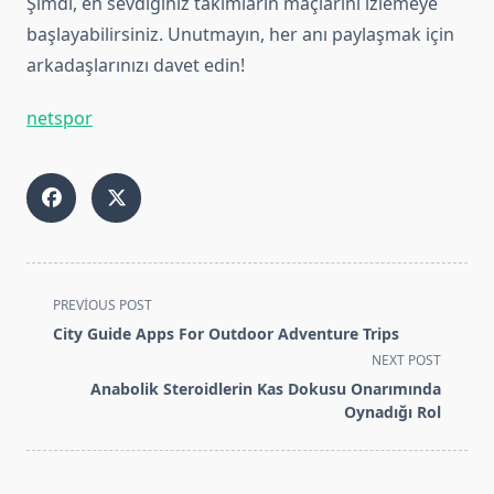
Şimdi, en sevdiğiniz takımların maçlarını izlemeye
başlayabilirsiniz. Unutmayın, her anı paylaşmak için
arkadaşlarınızı davet edin!
netspor
<span
PREVIOUS POST
class="nav-
City Guide Apps For Outdoor Adventure Trips
subtitle
NEXT POST
screen-
Anabolik Steroidlerin Kas Dokusu Onarımında
reader-
Oynadığı Rol
text">Page</span>