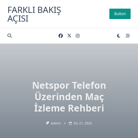
Skip
FARKLI BAKIŞ
to
Button
AÇISI
content
Netspor Telefon
Üzerinden Maç
İzleme Rehberi
Admin
Eki 21, 2025