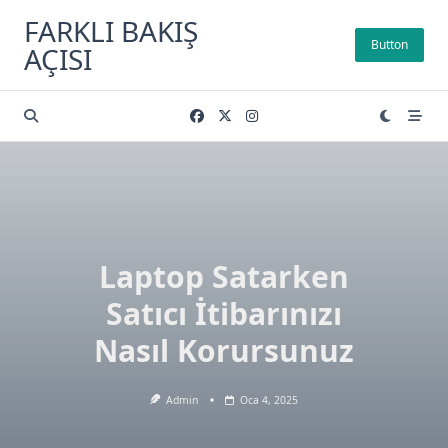
Skip
FARKLI BAKIŞ
to
Button
AÇISI
content
Laptop Satarken
Satıcı İtibarınızı
Nasıl Korursunuz
Admin
Oca 4, 2025