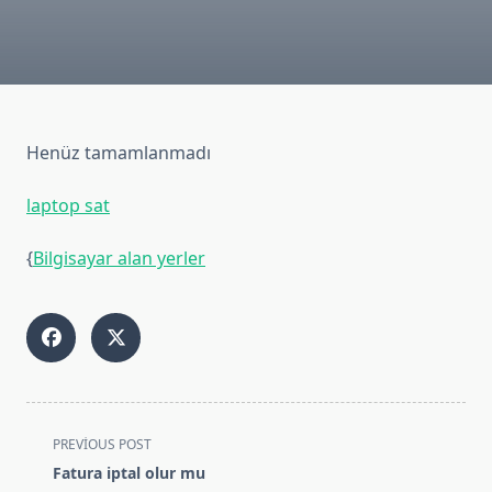
Henüz tamamlanmadı
laptop sat
{
Bilgisayar alan yerler
<span
PREVIOUS POST
class="nav-
Fatura iptal olur mu