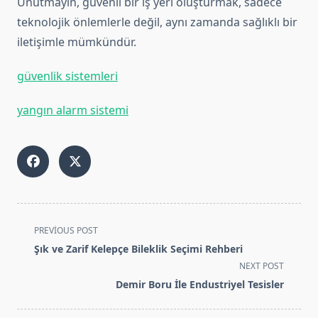
Unutmayın, güvenli bir iş yeri oluşturmak, sadece
teknolojik önlemlerle değil, aynı zamanda sağlıklı bir
iletişimle mümkündür.
güvenlik sistemleri
yangın alarm sistemi
<span
PREVIOUS POST
class="nav-
Şık ve Zarif Kelepçe Bileklik Seçimi Rehberi
subtitle
NEXT POST
screen-
Demir Boru İle Endustriyel Tesisler
reader-
text">Page</span>