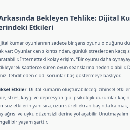
Arkasında Bekleyen Tehlike: Dijital K
erindeki Etkileri
dijital kumar oyunlarının sadece bir şans oyunu olduğunu d
k var: Oyunlar can sıkıntısından, günlük streslerden kaçış 
aratabilir. İnternetteki kolay erişim, “Bir oyunu daha oynaya
tikleyerek saatlerce süren oyun seanslarına neden olabilir.
mızı tehdit eden ciddi sorunlar baş göstermeye başlıyor.
iksel Etkiler
: Dijital kumarın oluşturabileceği zihinsel etkile
, stres, kaygı ve depresyon gibi psikolojik durumlar kaçın
lumsuz etkilerin yanı sıra, uzun süreli ekran başında kalmak,
 ağrısı ve uyku düzensizliklerine yol açabilir. Unutmayalım ki
ngeli bir yaşam şarttır.