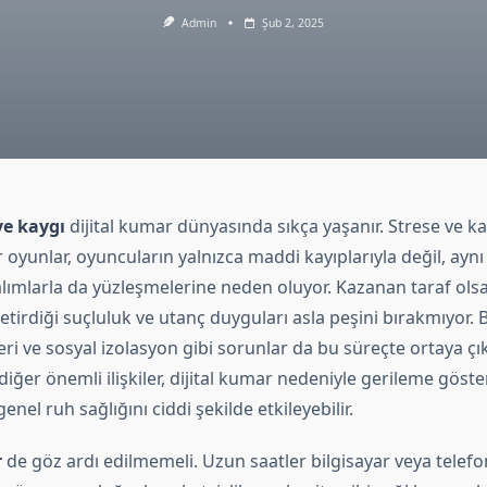
Admin
Şub 2, 2025
ve kaygı
dijital kumar dünyasında sıkça yaşanır. Strese ve ka
 oyunlar, oyuncuların yalnızca maddi kayıplarıyla değil, ay
lımlarla da yüzleşmelerine neden oluyor. Kazanan taraf olsa
tirdiği suçluluk ve utanç duyguları asla peşini bırakmıyor.
i ve sosyal izolasyon gibi sorunlar da bu süreçte ortaya çıka
iğer önemli ilişkiler, dijital kumar nedeniyle gerileme göste
nel ruh sağlığını ciddi şekilde etkileyebilir.
r
de göz ardı edilmemeli. Uzun saatler bilgisayar veya telef