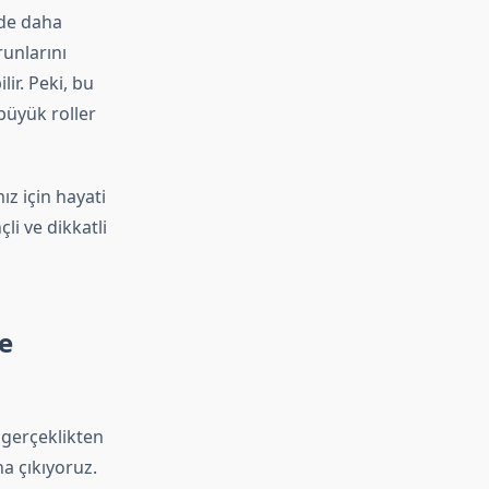
nde daha
runlarını
ir. Peki, bu
büyük roller
z için hayati
li ve dikkatli
ve
 gerçeklikten
a çıkıyoruz.