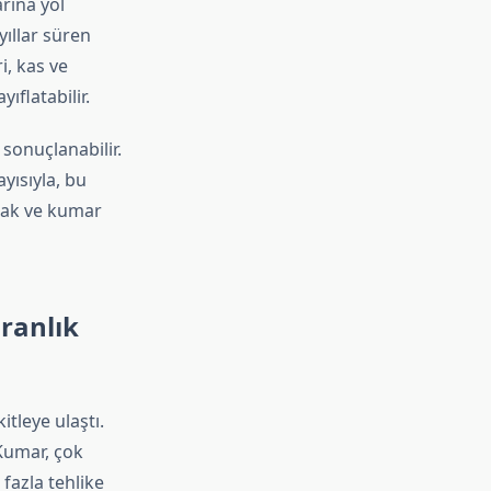
rına yol
yıllar süren
i, kas ve
ıflatabilir.
 sonuçlanabilir.
yısıyla, bu
mak ve kumar
ranlık
itleye ulaştı.
Kumar, çok
azla tehlike