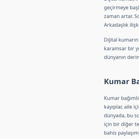
geçirmeye başla
zaman artar. So
Arkadaşlık ilişk
Dijital kumarın
karamsar bir y
dünyanın derinl
Kumar Bağ
Kumar bağımlılı
kayıplar, aile 
dünyada, bu so
için bir diğer 
bahis paylaşıml