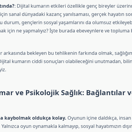
tında?
: Dijital kumarın etkileri özellikle genç bireyler üzeri
 için sanal dünyadaki kazanç yanılsaması, gerçek hayatın so
Bu durum, gençlerin sosyal yaşamlarını da olumsuz etkileyebil
ak için ne yapmalıyız? İşte burada ebeveynlere ve topluma 
r arkasında bekleyen bu tehlikenin farkında olmak, sağlığımı
jital kumarın ciddi sonuçları olabileceğini unutmadan, bilinç
iz.
umar ve Psikolojik Sağlık: Bağlantılar 
da kaybolmak oldukça kolay.
Oyunun içine daldıkça, insan
. Yalnızca oyun oynamakla kalmayıp, sosyal hayatımızın dışın