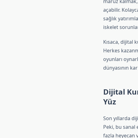
maruz kalmak, g
açabilir. Kolay
sağlık yatırıml
iskelet sorunlar
Kısaca, dijital
Herkes kazanma
oyunları oynar
dünyasının ka
Dijital K
Yüz
Son yıllarda dij
Peki, bu sanal
fazla heyecan 