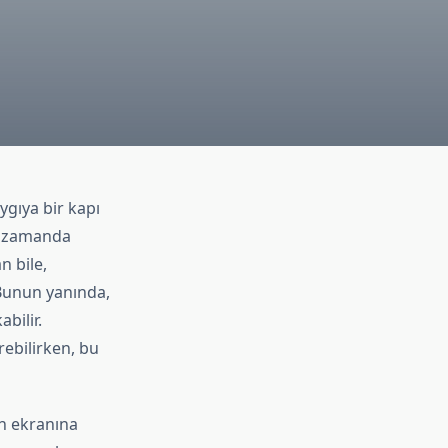
ygıya bir kapı
nı zamanda
n bile,
 Bunun yanında,
bilir.
rebilirken, bu
on ekranına