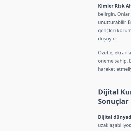
Kimler Risk Al
belirgin. Onlar
unutturabilir. 
gençleri korum
düşüyor.
Özetle, ekranla
öneme sahip. Di
hareket etmeliy
Dijital K
Sonuçlar
Dijital dünya
uzaklaşabiliyor