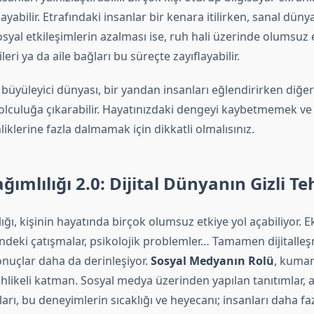
yabilir. Etrafındaki insanlar bir kenara itilirken, sanal düny
syal etkileşimlerin azalması ise, ruh hali üzerinde olumsuz et
ileri ya da aile bağları bu süreçte zayıflayabilir.
 büyüleyici dünyası, bir yandan insanları eğlendirirken diğe
olculuğa çıkarabilir. Hayatınızdaki dengeyi kaybetmemek ve
iklerine fazla dalmamak için dikkatli olmalısınız.
ımlılığı 2.0: Dijital Dünyanın Gizli Teh
ğı, kişinin hayatında birçok olumsuz etkiye yol açabiliyor.
içindeki çatışmalar, psikolojik problemler… Tamamen dijitalleş
nuçlar daha da derinleşiyor.
Sosyal Medyanın Rolü
, kumar
tehlikeli katman. Sosyal medya üzerinden yapılan tanıtımlar, 
arı, bu deneyimlerin sıcaklığı ve heyecanı; insanları daha 