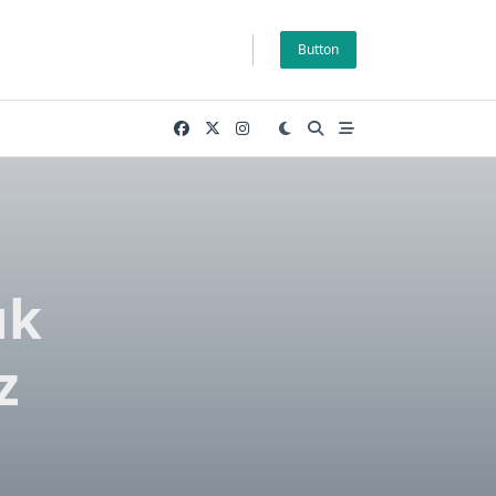
Button
ık
z