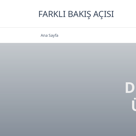
Skip
to
FARKLI BAKIŞ AÇISI
content
Ana Sayfa
D