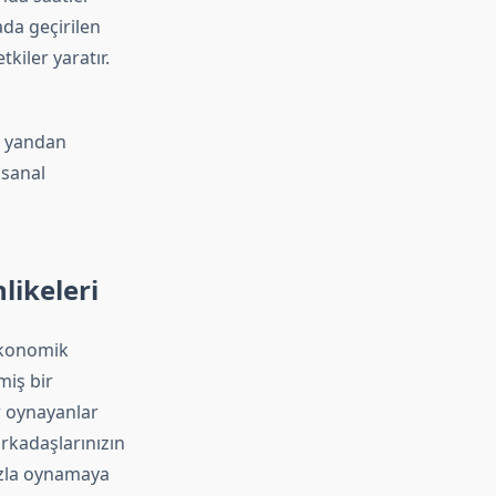
ada geçirilen
kiler yaratır.
r yandan
 sanal
likeleri
 Ekonomik
miş bir
 oynayanlar
arkadaşlarınızın
fazla oynamaya