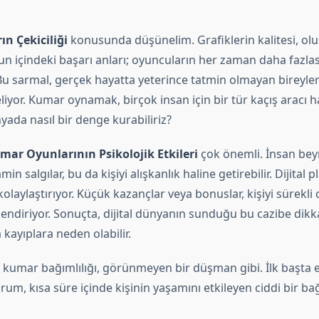
n Çekiciliği
konusunda düşünelim. Grafiklerin kalitesi, olu
un içindeki başarı anları; oyuncuların her zaman daha fazlas
Bu sarmal, gerçek hayatta yeterince tatmin olmayan bireyler
liyor. Kumar oynamak, birçok insan için bir tür kaçış aracı ha
nyada nasıl bir denge kurabiliriz?
mar Oyunlarının Psikolojik Etkileri
çok önemli. İnsan bey
n salgılar, bu da kişiyi alışkanlık haline getirebilir. Dijital p
laylaştırıyor. Küçük kazançlar veya bonuslar, kişiyi sürekli 
ndiriyor. Sonuçta, dijital dünyanın sunduğu bu cazibe dikka
kayıplara neden olabilir.
a kumar bağımlılığı, görünmeyen bir düşman gibi. İlk başta e
m, kısa süre içinde kişinin yaşamını etkileyen ciddi bir bağ