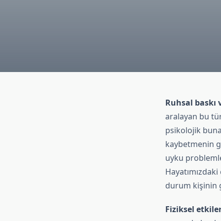
Ruhsal baskı 
aralayan bu tür
psikolojik buna
kaybetmenin ge
uyku problemler
Hayatımızdaki d
durum kişinin ge
Fiziksel etkile