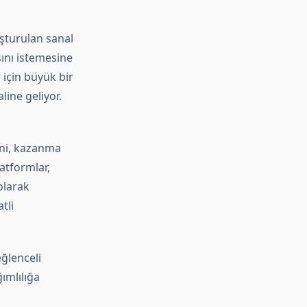
şturulan sanal
ını istemesine
 için büyük bir
line geliyor.
ni, kazanma
latformlar,
olarak
tli
ğlenceli
ımlılığa