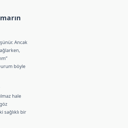
umarın
üşünür. Ancak
sağlarken,
yım”
 Durum böyle
r
ılmaz hale
 göz
 sağlıklı bir