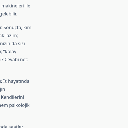
 makineleri ile
elebilir.
. Sonuçta, kim
ak lazım;
nızın da sizi
, “kolay
i? Cevabı net:
r. İş hayatında
ğın
 Kendilerini
hem psikolojik
ında saatler