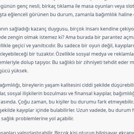
ugünün genç nesli, birkaç tıklama ile masa oyunları veya slot
başta eğlenceli görünen bu durum, zamanla bağımlılık haline g
n sağladığı kazanç duygusu, birçok insanı kendine çekiyor
ecede zengin olmak istemez ki? Ama burada bir parantez açm
ikle geçici ve yanıltıcıdır. Bu sadece bir oyun değil, kayıpları
eyebileceği bir tuzaktır. Özellikle sosyal medya ve reklamlar
leriyle dolup taşıyor. Bu sağlıklı bir zihniyeti tehdit eder m
 gücü yüksek.
ğımlılığı, bireylerin yaşam kalitesini ciddi şekilde düşürebili
r, sosyal ilişkilerin bozulması ve finansal kayıplar, bağımlılı
 arasında. Çoğu zaman, bu kişiler bu durumu fark etmeyebilir.
şekilde kayıplar içinde bulabilirler. Uzun vadede, bu durum 
 sağlık problemlerine yol açabilir.
nsanları yalnızlaştırabilir. Birçok kişi oturup bilgisayar ekran