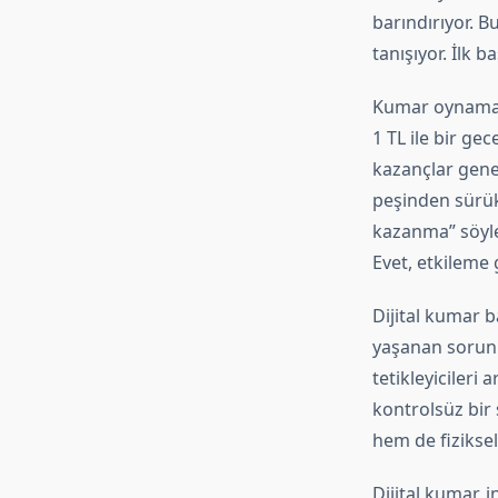
barındırıyor. B
tanışıyor. İlk 
Kumar oynamanı
1 TL ile bir g
kazançlar genell
peşinden sürükl
kazanma” söylem
Evet, etkileme
Dijital kumar ba
yaşanan sorunla
tetikleyicileri
kontrolsüz bir 
hem de fiziksel
Dijital kumar, i