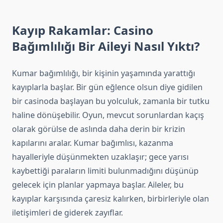
Kayıp Rakamlar: Casino
Bağımlılığı Bir Aileyi Nasıl Yıktı?
Kumar bağımlılığı, bir kişinin yaşamında yarattığı
kayıplarla başlar. Bir gün eğlence olsun diye gidilen
bir casinoda başlayan bu yolculuk, zamanla bir tutku
haline dönüşebilir. Oyun, mevcut sorunlardan kaçış
olarak görülse de aslında daha derin bir krizin
kapılarını aralar. Kumar bağımlısı, kazanma
hayalleriyle düşünmekten uzaklaşır; gece yarısı
kaybettiği paraların limiti bulunmadığını düşünüp
gelecek için planlar yapmaya başlar. Aileler, bu
kayıplar karşısında çaresiz kalırken, birbirleriyle olan
iletişimleri de giderek zayıflar.