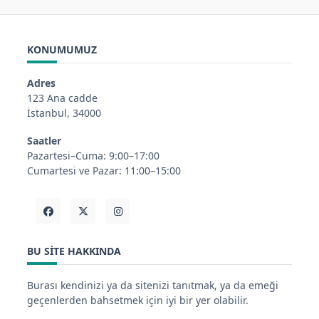
KONUMUMUZ
Adres
123 Ana cadde
İstanbul, 34000
Saatler
Pazartesi–Cuma: 9:00–17:00
Cumartesi ve Pazar: 11:00–15:00
BU SITE HAKKINDA
Burası kendinizi ya da sitenizi tanıtmak, ya da emeği
geçenlerden bahsetmek için iyi bir yer olabilir.