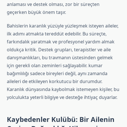
anlaması ve destek olması, zor bir süreçten
geçerken büyük önem taşır.
Bahislerin karanlık yüzüyle yüzleşmek isteyen aileler,
ilk adımı atmakta tereddüt edebilir. Bu süreçte,
farkındalık yaratmak ve profesyonel yardım almak
oldukça kritik. Destek grupları, terapistler ve aile
danışmanlıkları, bu travmanın üstesinden gelmek
için gerekli olan zeminleri sağlayabilir. kumar
bağımlılığı sadece bireyleri değil, aynı zamanda
aileleri de etkileyen korkutucu bir durumdur.
Karanlık dünyasında kaybolmak istemeyen kişiler, bu
yolculukta yeterli bilgiye ve desteğe ihtiyaç duyarlar.
Kaybedenler Kulübü: Bir Ailenin