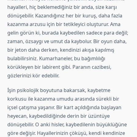
hayalleri, hiç beklemediğiniz bir anda, size karşı
dönüşebilir. Kazandığınız her bir kuruş, daha fazla
kazanma arzusu için bir tetikleyici oluşturur. Ama
gelin görün ki, burada kaybedilen sadece para değil;
zaman, özsaygı ve umut da kaybolur. Bir oyun daha,
bir jeton daha derken, kendinizi akışa kapılmış
bulabilirsiniz. Kumarhaneler, bu bağımlılığı
körükleyen bir labirent gibi. Paranın cazibesi,
gözlerinizi kör edebilir.
İşin psikolojik boyutuna bakarsak, kaybetme
korkusu ile kazanma umudu arasında sürekli bir
içsel çatışma yaşanır. Bir kart açıldığında başlayan
heyecan, kaybedildiğinde derin bir üzüntüye
dönüşebilir. O anki hisler, kaybedilenin büyüklüğüne
göre değişir. Hayallerinizin çöküşü, kendi kendinize