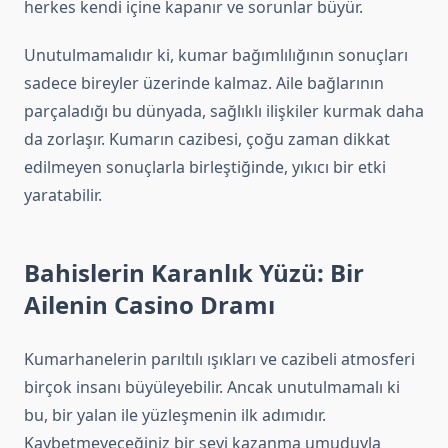
herkes kendi içine kapanır ve sorunlar büyür.
Unutulmamalıdır ki, kumar bağımlılığının sonuçları
sadece bireyler üzerinde kalmaz. Aile bağlarının
parçaladığı bu dünyada, sağlıklı ilişkiler kurmak daha
da zorlaşır. Kumarın cazibesi, çoğu zaman dikkat
edilmeyen sonuçlarla birleştiğinde, yıkıcı bir etki
yaratabilir.
Bahislerin Karanlık Yüzü: Bir
Ailenin Casino Dramı
Kumarhanelerin parıltılı ışıkları ve cazibeli atmosferi
birçok insanı büyüleyebilir. Ancak unutulmamalı ki
bu, bir yalan ile yüzleşmenin ilk adımıdır.
Kaybetmeyeceğiniz bir şeyi kazanma umuduyla