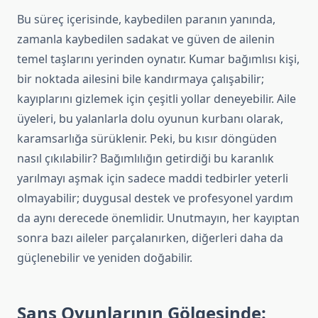
Bu süreç içerisinde, kaybedilen paranın yanında,
zamanla kaybedilen sadakat ve güven de ailenin
temel taşlarını yerinden oynatır. Kumar bağımlısı kişi,
bir noktada ailesini bile kandırmaya çalışabilir;
kayıplarını gizlemek için çeşitli yollar deneyebilir. Aile
üyeleri, bu yalanlarla dolu oyunun kurbanı olarak,
karamsarlığa sürüklenir. Peki, bu kısır döngüden
nasıl çıkılabilir? Bağımlılığın getirdiği bu karanlık
yarılmayı aşmak için sadece maddi tedbirler yeterli
olmayabilir; duygusal destek ve profesyonel yardım
da aynı derecede önemlidir. Unutmayın, her kayıptan
sonra bazı aileler parçalanırken, diğerleri daha da
güçlenebilir ve yeniden doğabilir.
Şans Oyunlarının Gölgesinde: