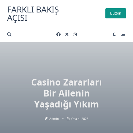
Skip
FARKLI BAKIŞ
to
Button
AÇISI
content
Casino Zararları
Bir Ailenin
Yaşadığı Yıkım
Admin
Oca 4, 2025