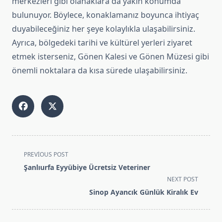
merkezleri gibi olanaklara da yakın konumda
bulunuyor. Böylece, konaklamanız boyunca ihtiyaç
duyabileceğiniz her şeye kolaylıkla ulaşabilirsiniz.
Ayrıca, bölgedeki tarihi ve kültürel yerleri ziyaret
etmek isterseniz, Gönen Kalesi ve Gönen Müzesi gibi
önemli noktalara da kısa sürede ulaşabilirsiniz.
<span
PREVIOUS POST
class="nav-
Şanlıurfa Eyyübiye Ücretsiz Veteriner
subtitle
NEXT POST
screen-
Sinop Ayancık Günlük Kiralık Ev
reader-
text">Page</span>