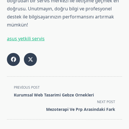
doğrudan bir servis merkezi ile iletişime geçmek en
doğrusu. Unutmayın, doğru bilgi ve profesyonel
destek ile bilgisayarınızın performansını artırmak
mümkün!
asus yetkili servis
<span
PREVIOUS POST
class="nav-
Kurumsal Web Tasarimi Gebze Ornekleri
subtitle
NEXT POST
screen-
Mezoterapi Ve Prp Arasindaki Fark
reader-
text">Page</span>