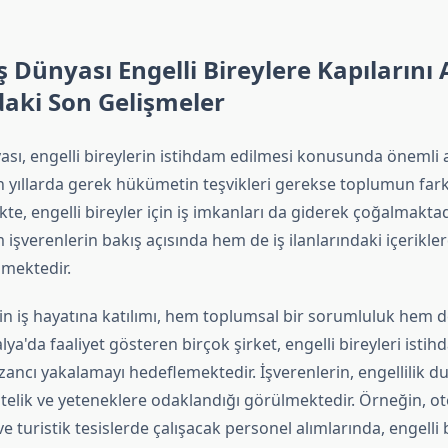
ş Dünyası Engelli Bireylere Kapılarını A
daki Son Gelişmeler
yası, engelli bireylerin istihdam edilmesi konusunda önemli 
n yıllarda gerek hükümetin teşvikleri gerekse toplumun fark
ikte, engelli bireyler için iş imkanları da giderek çoğalmakta
 işverenlerin bakış açısında hem de iş ilanlarındaki içerikler
lmektedir.
erin iş hayatına katılımı, hem toplumsal bir sorumluluk hem 
alya'da faaliyet gösteren birçok şirket, engelli bireyleri ist
azancı yakalamayı hedeflemektedir. İşverenlerin, engellilik
elik ve yeteneklere odaklandığı görülmektedir. Örneğin, ote
e turistik tesislerde çalışacak personel alımlarında, engelli b