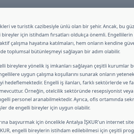
kleri ve turistik cazibesiyle ünlü olan bir şehir. Ancak, bu gü
 bireyler için istihdam fırsatları oldukça önemli. Engellileri
aktif çalışma hayatına katılmaları, hem onların kendine güve
 de toplumsal bütünleşmeyi sağlayan bir adım olabilir.
lli bireylere yönelik iş imkanları sağlayan çeşitli kurumlar 
gellilere uygun çalışma koşullarını sunarak onların yetenek
 hedeflemektedir. Engelli iş ilanları, farklı sektörlerde ve fa
mevcuttur. Örneğin, otelcilik sektöründe resepsiyonist veya
ngelli personel aranabilmektedir. Ayrıca, ofis ortamında sekr
işler de engelli bireyler için uygun olabilir.
larına başvurmak için öncelikle Antalya İŞKUR'un internet site
İŞKUR, engelli bireylerin istihdam edilebilmesi için çeşitli pr