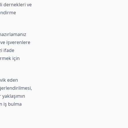
li dernekleri ve
lendirme
 hazırlamanız
 ve işverenlere
i ifade
ermek için
şvik eden
ğerlendirilmesi,
r yaklaşımın
in iş bulma