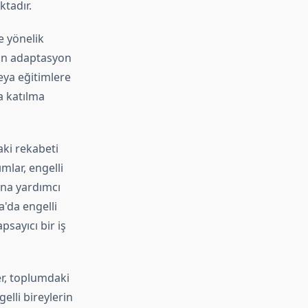
tadır.
e yönelik
arın adaptasyon
veya eğitimlere
a katılma
aki rekabeti
lar, engelli
ına yardımcı
a'da engelli
sayıcı bir iş
er, toplumdaki
elli bireylerin