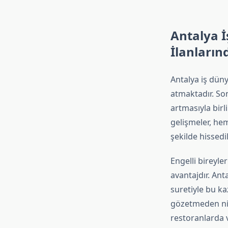
Antalya İ
İlanların
Antalya iş dün
atmaktadır. So
artmasıyla birl
gelişmeler, hem
şekilde hissedi
Engelli bireyl
avantajdır. Ant
suretiyle bu k
gözetmeden nit
restoranlarda v