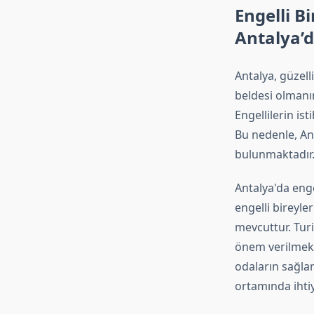
Engelli Bi
Antalya’d
Antalya, güzelli
beldesi olmanın
Engellilerin ist
Bu nedenle, Ant
bulunmaktadır
Antalya'da engel
engelli bireyler
mevcuttur. Turi
önem verilmekt
odaların sağlan
ortamında ihtiy