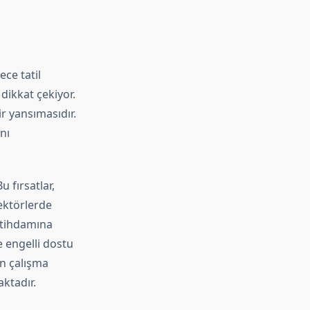
ece tatil
 dikkat çekiyor.
ir yansımasıdır.
nı
u fırsatlar,
sektörlerde
istihdamına
 engelli dostu
in çalışma
ktadır.