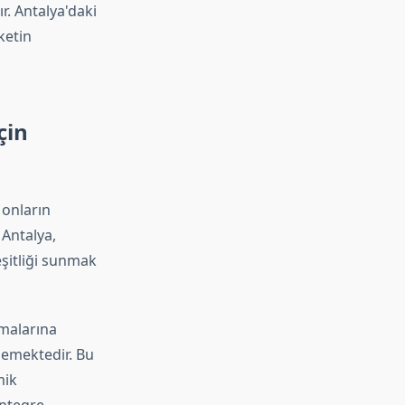
r. Antalya'daki
ketin
çin
 onların
Antalya,
 eşitliği sunmak
nmalarına
lemektedir. Bu
mik