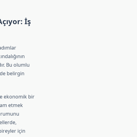
çıyor: İş
adımlar
ındalığının
dır. Bu olumlu
de belirgin
de ekonomik bir
ihdam etmek
 durumunu
llerde,
ireyler için