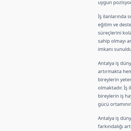
uygun pozisyon
İş ilanlarında 
eğitim ve deste
süreçlerini kol
sahip olmayı ar
imkanı sunuldu
Antalya iş düny
artırmakta hem
bireylerin yete
olmaktadır. İş 
bireylerin iş 
gücü ortamının
Antalya iş düny
farkındalığı ar