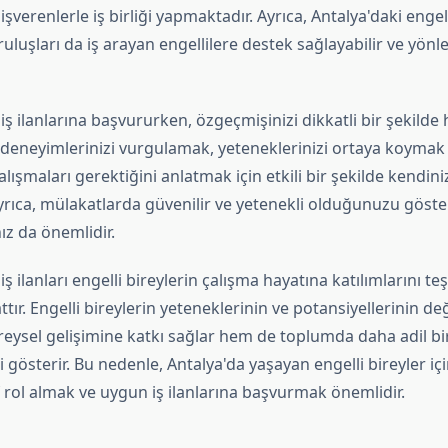
şverenlerle iş birliği yapmaktadır. Ayrıca, Antalya'daki engel
ruluşları da iş arayan engellilere destek sağlayabilir ve yön
 iş ilanlarına başvururken, özgeçmişinizi dikkatli bir şekilde
li deneyimlerinizi vurgulamak, yeteneklerinizi ortaya koymak
alışmaları gerektiğini anlatmak için etkili bir şekilde kendiniz
Ayrıca, mülakatlarda güvenilir ve yetenekli olduğunuzu göst
nız da önemlidir.
iş ilanları engelli bireylerin çalışma hayatına katılımlarını te
ttır. Engelli bireylerin yeteneklerinin ve potansiyellerinin de
reysel gelişimine katkı sağlar hem de toplumda daha adil bi
gösterir. Bu nedenle, Antalya'da yaşayan engelli bireyler iç
 rol almak ve uygun iş ilanlarına başvurmak önemlidir.