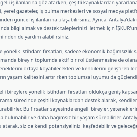
elli iş ilanlarına göz atarken, çeşitli kaynaklardan yararlanab
ri, yerel gazeteler, iş bulma merkezleri ve sosyal medya platf
nden güncel iş ilanlarına ulaşabilirsiniz. Ayrıca, Antalya'daki
nda bilgi almak ve destek taleplerinizi iletmek için İŞKUR'un
mi'nden de yardım alabilirsiniz.
re yönelik istihdam fırsatları, sadece ekonomik bağımsızlık
amanda bireyin toplumda aktif bir rol üstlenmesine de olanak
eneklerini ortaya koyabilecekleri ve kendilerini geliştirebilec
rın yaşam kalitesini artırırken toplumsal uyumu da güçlendir
lli bireylere yönelik istihdam fırsatları oldukça geniş kapsam
 arama sürecinde çeşitli kaynaklardan destek alarak, kendile
rabilirler. Bu fırsatlar sayesinde engelli bireyler, yetenekler
 bulunabilir ve daha bağımsız bir yaşam sürebilirler. Antaly
öz atarak, siz de kendi potansiyelinizi keşfedebilir ve gelece