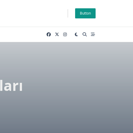
Button
ları