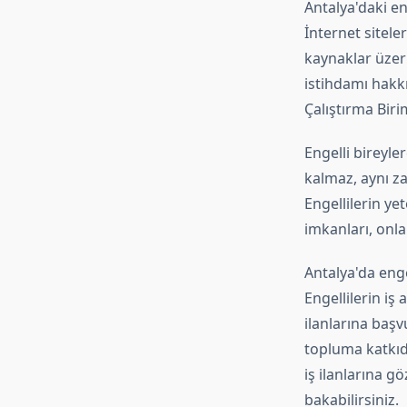
Antalya'daki eng
İnternet sitele
kaynaklar üzeri
istihdamı hakkı
Çalıştırma Biri
Engelli bireyle
kalmaz, aynı z
Engellilerin yet
imkanları, onla
Antalya'da enge
Engellilerin iş
ilanlarına başvu
topluma katkıda
iş ilanlarına g
bakabilirsiniz.