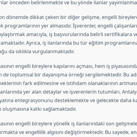
lar önceden belirlenmekte ve bu yönde ilanlar yayımlanmak
son dönemde dikkat çeken bir diğer gelişme, engelli bireyler
k programlarının yer almasıdır. İşverenler, engelli çalışanl
aylaştırmak amacıyla, iş başvurularında belirli sertifikalara 
amaktadır. Ayrıca, iş ilanlarında bu tür eğitim programların
ğu da sıklıkla vurgulanmaktadır.
asının engelli bireylere kapılarını açması, hem iş piyasasınd
 de toplumsal bir dayanışma örneği sergilemektedir. Bu adım
neklerinin fark edilmesine ve istihdam olanaklarının artmas
ilanlarında yer alan detaylar ve işverenlerin tutumları, Antaly
hayatına entegrasyonunu desteklemekte ve gelecekte daha kap
 oluşmasına katkı sağlamaktadır.
asının engelli bireylere yönelik iş ilanlarındaki son gelişmel
tırmakta ve engellilik algısını değiştirmektedir. Bu sayede, eng