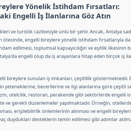
reylere Yönelik İstihdam Fırsatları:
aki Engelli İş İlanlarına Göz Atın
kleri ve turistik cazibesiyle ünlü bir şehir. Ancak, Antalya sad
 ötesinde, engelli bireylere yönelik istihdam fırsatlarıyla da
ihdam edilmesi, toplumsal kapsayıcılığın ve eşitlik ilkesinin b
alya'da engelli olup da iş arayanlara hitap eden birçok iş ila
.
li bireylere sunulan iş imkanları, çeşitlilik göstermektedir. B
in yeteneklerine, becerilerine ve ilgi alanlarına göre çeşitli 
zm, otelcilik, restoran, perakende gibi sektörlerde engelli 
e ve gerekli düzenlemeler yapılmaktadır. Örneğin, otellerde
ması, erişilebilirlik önlemlerinin alınması ve engelli bireyler
aç duydukları desteklerin temin edilmesi gibi adımlar atılma