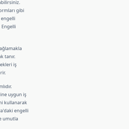
ilirsiniz.
ormları gibi
 engelli
 Engelli
 sağlamakla
 tanır.
ekleri iş
ir.
lıdır.
rine uygun iş
ini kullanarak
a'daki engelli
ğe umutla