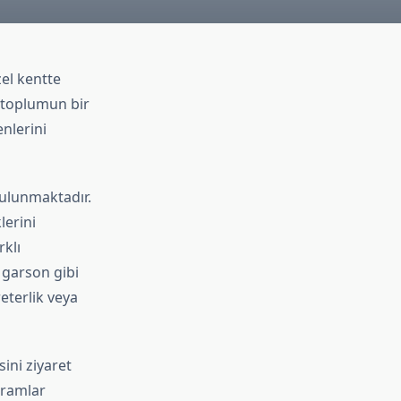
zel kentte
n toplumun bir
nlerini
bulunmaktadır.
lerini
rklı
 garson gibi
eterlik veya
sini ziyaret
ogramlar