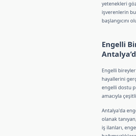
yetenekleri göz
işverenlerin b
başlangıcını ol
Engelli B
Antalya’da
Engelli bireyle
hayallerini ge
engelli dostu po
amacıyla çeşitl
Antalya'da engel
olanak tanıyan,
iş ilanları, en