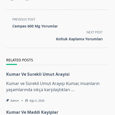
<span
PREVIOUS POST
class="nav-
Cempes 600 Mg Yorumlar
subtitle
NEXT POST
screen-
Koltuk Kaplama Yorumları
reader-
text">Page</span>
RELATED POSTS
Kumar Ve Surekli Umut Arayisi
Kumar ve Sürekli Umut Arayışı Kumar, insanların
yaşamlarında sıkça karşılaştıkları
...
Admin
Ağu 5, 2026
Kumar Ve Maddi Kayiplar